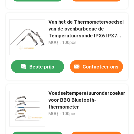
Van het de Thermometervoedsel
van de ovenbarbecue de
Temperatuursonde IPX6 IPX7
mff-3601 Reeksen
MOQ：100pcs
Beste prijs
Contacteer ons
Voedseltemperatuuronderzoeker
voor BBQ Bluetooth-
thermometer
MOQ：100pcs