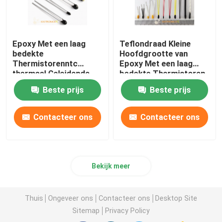
Epoxy Met een laag
Teflondraad Kleine
bedekte
Hoofdgrootte van
Thermistorenntc
Epoxy Met een laag
thermaal Geleidende
bedekte Thermistoren
MF5A-2/3 Reeks
mf5a-5 de Thermistor
Beste prijs
Beste prijs
van het Reeks10k Ohm
NTC
Contacteer ons
Contacteer ons
Bekijk meer
Thuis
Ongeveer ons
Contacteer ons
Desktop Site
Sitemap
Privacy Policy