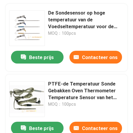
De Sondesensor op hoge
temperatuur van de
Voedseltemperatuur voor de
Thermometer van Bluetooth van
MOQ：100pcs
de Thermometerbarbecue
Beste prijs
Contacteer ons
PTFE-de Temperatuur Sonde
Gebakken Oven Thermometer
Temperature Sensor van het
Kabelvoedsel mff-8 Reeksen
MOQ：100pcs
Beste prijs
Contacteer ons