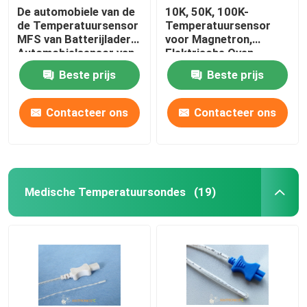
De automobiele van de
10K, 50K, 100K-
de Temperatuursensor
Temperatuursensor
De Thermistoren van Chip Style NTC
MFS van Batterijladers
voor Magnetron,
Automobielsensor van
Elektrische Oven,
de Reekstemperaturen
Luchtbraadpan,
NTC-Thermistorspaander
Beste prijs
Beste prijs
voor Auto
Elektrische Gebakken
Plaat mft-F Reeks
Contacteer ons
Contacteer ons
Traagheidsnavigatiesensor
Medische Temperatuursondes
(19)