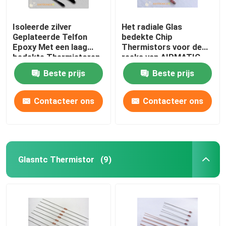
Isoleerde zilver
Het radiale Glas
Geplateerde Telfon
bedekte Chip
Epoxy Met een laag
Thermistors voor de
bedekte Thermistoren
reeks van AIRMATIC
voor Auto Seat
MF57 met
Beste prijs
Beste prijs
Verwarmend
Hoofdgrootte 1.6mm &
Achteruitkijkspiegel en
2.3mm met een laag
Stuurwiel het
Contacteer ons
Contacteer ons
Verwarmen
Glasntc Thermistor
(9)