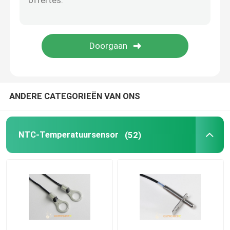
Verdun Filmntc Thermistor
De rechte Sensor van de Sondetemperatuur
De Sensor van de kogeltemperatuur
ANDERE CATEGORIEËN VAN ONS
De oppervlakte zet Temperatuursensor op
NTC-Temperatuursensor
(52)
Van een flens voorzien Temperatuursensoren
Ingepaste Temperatuursensor
De Sensor van de onderdompelingstemperatuur