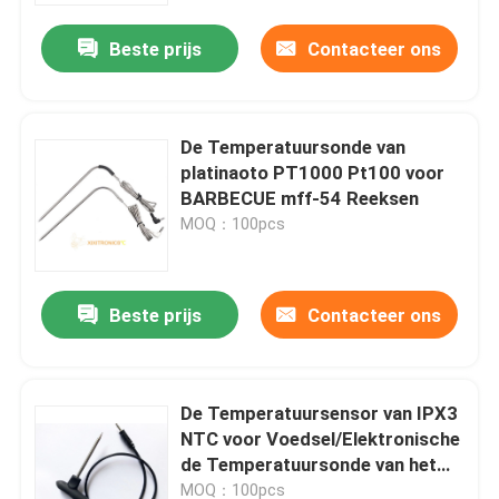
Beste prijs
Contacteer ons
De Temperatuursonde van
platinaoto PT1000 Pt100 voor
BARBECUE mff-54 Reeksen
MOQ：100pcs
Beste prijs
Contacteer ons
Huis
De Temperatuursensor van IPX3
Producten
NTC voor Voedsel/Elektronische
de Temperatuursonde van het
Saldovlees mff-33 Reeksen
Ongeveer ons
MOQ：100pcs