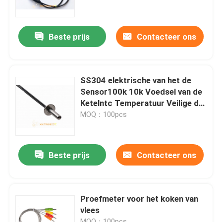
Fabrieksreis
Beste prijs
Contacteer ons
Kwaliteitscontrole
SS304 elektrische van het de
Contacteer ons
Sensor100k 10k Voedsel van de
Ketelntc Temperatuur Veilige de
Temperatuursonde
MOQ：100pcs
Nieuws
Gevallen
Beste prijs
Contacteer ons
NTC-Temperatuursensor
Proefmeter voor het koken van
vlees
Medische Temperatuursondes
MOQ：100pcs