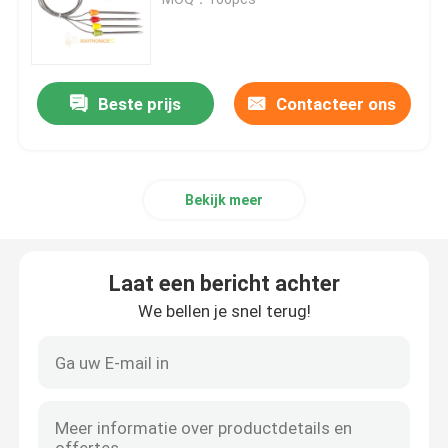
Automobieltemperatuursensor
Beste prijs
Contacteer ons
Glasntc Thermistor
Epoxy Met een laag bedekte Thermistoren
Bekijk meer
De Sensoren van het huistoestel
Laat een bericht achter
De Sonde van de voedseltemperatuur
We bellen je snel terug!
De Temperatuursensoren van platinaoto
Waterdichte Temperatuursensoren