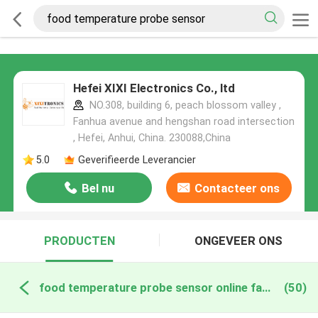
Hefei XIXI Electronics Co., ltd
NO.308, building 6, peach blossom valley ,
Fanhua avenue and hengshan road intersection
, Hefei, Anhui, China. 230088,China
5.0
Geverifieerde Leverancier
Bel nu
Contacteer ons
PRODUCTEN
ONGEVEER ONS
food temperature probe sensor online fabricage
(50)