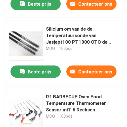
Beste prijs
Contacteer ons
Silicium om van de de
Temperatuursonde van
Jasjept100 PT1000 OTO de
Sensor Snelle Reactie 0,3
MOQ：100pcs
Celsius-de Reeks van Tolerantie
PT-OTO
Beste prijs
Contacteer ons
Rf-BARBECUE Oven Food
Temperature Thermometer
Sensor mff-6 Reeksen
MOQ：100pcs