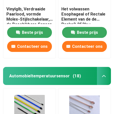
Vinylglb, Verdraaide
Het volwassen
Paarlood, vormde
Esophageal of Rectale
Molex-Stijlschakelaar,
Element van de de
de Beschikbare Sensor
Reeks2.252kω
van de het Algemene
Thermistor van
Beste prijs
Beste prijs
Doel Medische
Temperatuursondes
Temperatuur van
HF 401
2.252K
Contacteer ons
Contacteer ons
Automobieltemperatuursensor
(18)