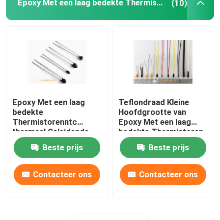
Epoxy Met een laag bedekte Thermistoren
(10)
De Thermistoren van Chip Style NTC
NTC-Thermistorspaander
Traagheidsnavigatiesensor
Epoxy Met een laag
Teflondraad Kleine
bedekte
Hoofdgrootte van
Thermistorenntc
Epoxy Met een laag
thermaal Geleidende
bedekte Thermistoren
MF5A-2/3 Reeks
mf5a-5 de Thermistor
Beste prijs
Beste prijs
van het Reeks10k Ohm
NTC
Contacteer ons
Contacteer ons