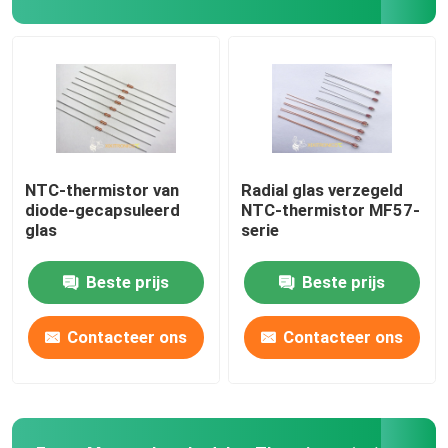
Verdun Filmntc Thermistor
De rechte Sensor van de Sondetemperatuur
De Sensor van de kogeltemperatuur
NTC-thermistor van
Radial glas verzegeld
diode-gecapsuleerd
NTC-thermistor MF57-
glas
serie
De oppervlakte zet Temperatuursensor op
Beste prijs
Beste prijs
Van een flens voorzien Temperatuursensoren
Contacteer ons
Contacteer ons
Ingepaste Temperatuursensor
De Sensor van de onderdompelingstemperatuur