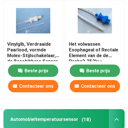
Fabrieksreis
Kwaliteitscontrole
Vinylglb, Verdraaide
Het volwassen
Paarlood, vormde
Esophageal of Rectale
Contacteer ons
Molex-Stijlschakelaar,
Element van de de
de Beschikbare Sensor
Reeks2.252kω
van de het Algemene
Thermistor van
Beste prijs
Beste prijs
Nieuws
Doel Medische
Temperatuursondes
Temperatuur van
HF 401
2.252K
Contacteer ons
Contacteer ons
Gevallen
NTC-Temperatuursensor
Automobieltemperatuursensor
(18)
Medische Temperatuursondes