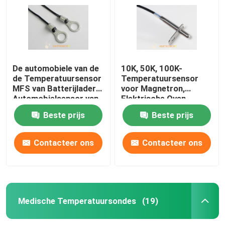
De automobiele van de
10K, 50K, 100K-
de Temperatuursensor
Temperatuursensor
MFS van Batterijladers
voor Magnetron,
Automobielsensor van
Elektrische Oven,
de Reekstemperaturen
Luchtbraadpan,
Beste prijs
Beste prijs
voor Auto
Elektrische Gebakken
Plaat mft-F Reeks
Contacteer ons
Contacteer ons
Huis
Producten
Medische Temperatuursondes
(19)
Ongeveer ons