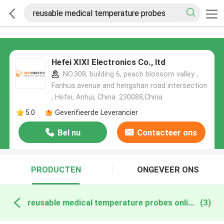
Hefei XIXI Electronics Co., ltd
NO.308, building 6, peach blossom valley ,
Fanhua avenue and hengshan road intersection
, Hefei, Anhui, China. 230088,China
5.0
Geverifieerde Leverancier
Bel nu
Contacteer ons
PRODUCTEN
ONGEVEER ONS
reusable medical temperature probes online fabricage
(3)