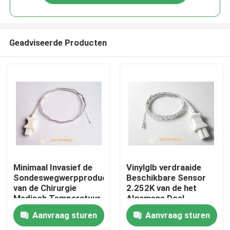
Geadviseerde Producten
Huis
Minimaal Invasief de
Vinylglb verdraaide
Sondeswegwerpproduct
Beschikbare Sensor
van de Chirurgie
2.252K van de het
Producten
Medisch Temperatuur
Algemene Doel
met pi-Buis OD 0,5 &
Medische
Aanvraag sturen
Aanvraag sturen
1.0mm HF 400 Serie
Temperatuur van de
Ongeveer ons
Paar de Lood