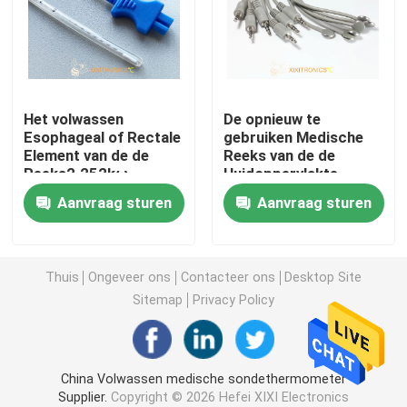
Automobieltemperatuursensor
Glasntc Thermistor
Het volwassen
De opnieuw te
Esophageal of Rectale
gebruiken Medische
Element van de de
Reeks van de de
Epoxy Met een laag bedekte Thermistoren
Reeks2.252kω
Huidoppervlakte
Thermistor van
HF409 van
Aanvraag sturen
Aanvraag sturen
Temperatuursondes
Temperatuursondes
De Sensoren van het huistoestel
HF 401
De Sonde van de voedseltemperatuur
Thuis
Ongeveer ons
Contacteer ons
Desktop Site
Sitemap
Privacy Policy
De Temperatuursensoren van platinaoto
China Volwassen medische sondethermometer
Waterdichte Temperatuursensoren
Supplier.
Copyright © 2026 Hefei XIXI Electronics