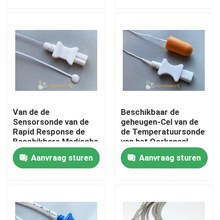
Gevormde Schakelaar
400 Reeksen
Fabrieksreis
Kwaliteitscontrole
Contacteer ons
Van de de
Beschikbaar de
Nieuws
Sensorsonde van de
geheugen-Cel van de
Rapid Response de
de Temperatuursonde
Beschikbare Medische
van het Oorkanaal
Huid Reeks van de
Medisch Tympanic
Gevallen
Aanvraag sturen
Aanvraag sturen
Oppervlaktetemperatue
Zacht Schuim met
2.252KΩ HF409
Verenigbare
Afmetingenhf416
NTC-Temperatuursensor
Reeks
Medische Temperatuursondes