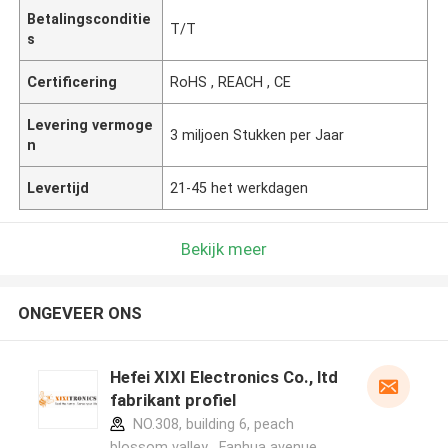
Betalingsconditie
T/T
s
Certificering
RoHS , REACH , CE
Levering vermoge
3 miljoen Stukken per Jaar
n
Levertijd
21-45 het werkdagen
Bekijk meer
ONGEVEER ONS
Hefei XIXI Electronics Co., ltd
fabrikant profiel
NO.308, building 6, peach
blossom valley , Fanhua avenue