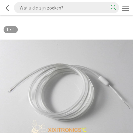
1
/
1