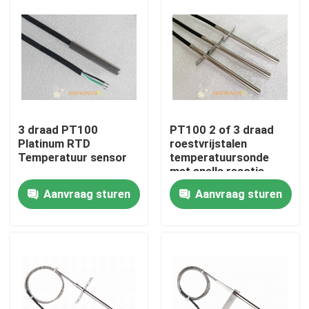
Producten
NTC-Temperatuursensor
Medische Temperatuursondes
3 draad PT100
PT100 2 of 3 draad
Platinum RTD
roestvrijstalen
Temperatuur sensor
temperatuursonde
Automobieltemperatuursensor
met snelle reactie
voor gasoven in de
Aanvraag sturen
Aanvraag sturen
keuken
Glasntc Thermistor
Epoxy Met een laag bedekte Thermistoren
De Sensoren van het huistoestel