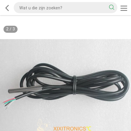
2
/
3