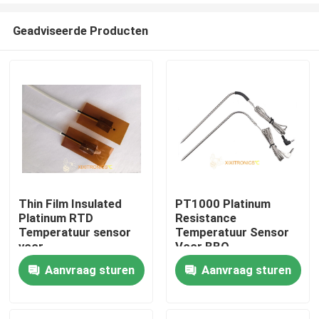
Geadviseerde Producten
Thin Film Insulated
PT1000 Platinum
Platinum RTD
Resistance
Thuis
Temperatuur sensor
Temperatuur Sensor
voor
Voor BBQ
vloerverwarmingssysteem
Aanvraag sturen
Aanvraag sturen
Over ons
Contacten