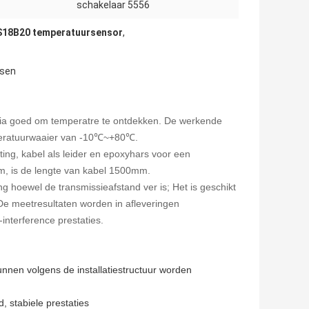
schakelaar 5556
18B20 temperatuursensor
,
ksen
dia goed om temperatre te ontdekken. De werkende
mperatuurwaaier van -10℃~+80℃.
ng, kabel als leider en epoxyhars voor een
m, is de lengte van kabel 1500mm.
g hoewel de transmissieafstand ver is; Het is geschikt
De meetresultaten worden in afleveringen
-interference prestaties.
nnen volgens de installatiestructuur worden
, stabiele prestaties