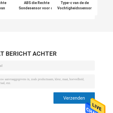
chte
ABS die Rechte
Type-c van de de
van
Sondesensor voor de
Vochtigheidssensor
Drogers huisvesten die van
van de
uur
de de
Schakelaartemperatuur
Afwasmachineswasmachine
de Reeks van de het
ter-
van Ijskastdehumidifie
Registreertoestelss304
-04
Vloer verwarmen mft-03
huisvesting mft-
Reeksen
K6M1A4466
T BERICHT ACHTER