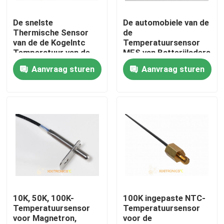
De snelste
De automobiele van de
Producten
Thermische Sensor
de
van de de Kogelntc
Temperatuursensor
Temperatuur van de
MFS van Batterijladers
NTC-Temperatuursensor
Reactiekogel voor
Automobielsensor van
Aanvraag sturen
Aanvraag sturen
Koffiemachine
de
Reekstemperaturen
Medische Temperatuursondes
voor Auto
Automobieltemperatuursensor
Glasntc Thermistor
Epoxy Met een laag bedekte Thermistoren
10K, 50K, 100K-
100K ingepaste NTC-
Temperatuursensor
Temperatuursensor
voor Magnetron,
voor de
De Sensoren van het huistoestel