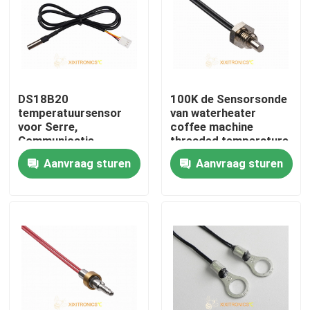
DS18B20
100K de Sensorsonde
temperatuursensor
van waterheater
voor Serre,
coffee machine
Communicatie
threaded temperature
Basisstation, Voertuig
Aanvraag sturen
Aanvraag sturen
mft-4401 Reeksen
Thuis
Over ons
Contacten