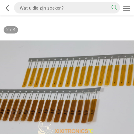
2
/
4