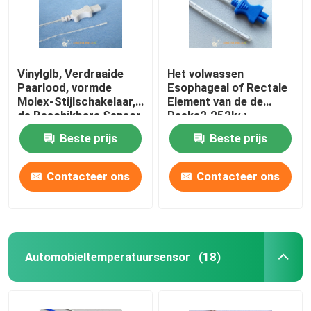
Vinylglb, Verdraaide
Het volwassen
Paarlood, vormde
Esophageal of Rectale
Molex-Stijlschakelaar,
Element van de de
de Beschikbare Sensor
Reeks2.252kω
van de het Algemene
Thermistor van
Beste prijs
Beste prijs
Doel Medische
Temperatuursondes
Temperatuur van
HF 401
2.252K
Contacteer ons
Contacteer ons
Automobieltemperatuursensor
(18)