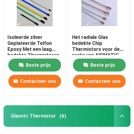
Isoleerde zilver
Het radiale Glas
Geplateerde Telfon
bedekte Chip
Epoxy Met een laag
Thermistors voor de
bedekte Thermistoren
reeks van AIRMATIC
voor Auto Seat
MF57 met
Beste prijs
Beste prijs
Verwarmend
Hoofdgrootte 1.6mm &
Achteruitkijkspiegel en
2.3mm met een laag
Stuurwiel het
Contacteer ons
Contacteer ons
Verwarmen
Glasntc Thermistor
(9)