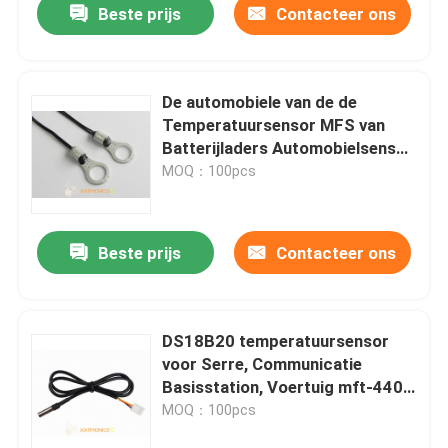
Beste prijs
Contacteer ons
De automobiele van de de
Temperatuursensor MFS van
Batterijladers Automobielsensor
van de Reekstemperaturen voor
MOQ：100pcs
Auto
Beste prijs
Contacteer ons
DS18B20 temperatuursensor
voor Serre, Communicatie
Basisstation, Voertuig mft-4401
Reeksen
MOQ：100pcs