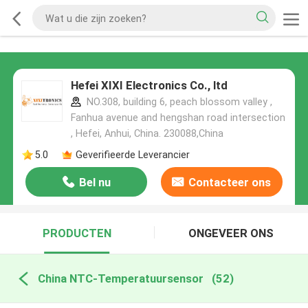
Hefei XIXI Electronics Co., ltd
NO.308, building 6, peach blossom valley ,
Fanhua avenue and hengshan road intersection
, Hefei, Anhui, China. 230088,China
5.0
Geverifieerde Leverancier
Bel nu
Contacteer ons
PRODUCTEN
ONGEVEER ONS
China NTC-Temperatuursensor
(52)