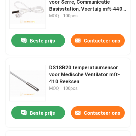
voor Serre, Communicatie
Basisstation, Voertuig mft-4401
Van een flens voorzien Temperatuursensoren
Reeksen
MOQ：100pcs
Ingepaste Temperatuursensor
Beste prijs
Contacteer ons
De Sensor van de onderdompelingstemperatuur
DS18B20 temperatuursensor
De Thermistoren van Chip Style NTC
voor Medische Ventilator mft-
410 Reeksen
MOQ：100pcs
NTC-Thermistorspaander
Traagheidsnavigatiesensor
Beste prijs
Contacteer ons