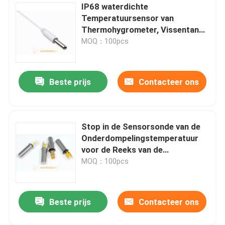
IP68 waterdichte
Temperatuursensor van
Thermohygrometer, Vissentank,
Waterautomaat mft-04 Reeksen
MOQ：100pcs
Beste prijs
Contacteer ons
Stop in de Sensorsonde van de
Onderdompelingstemperatuur
voor de Reeks van de
Koffiemachine 12K MFL
MOQ：100pcs
Beste prijs
Contacteer ons