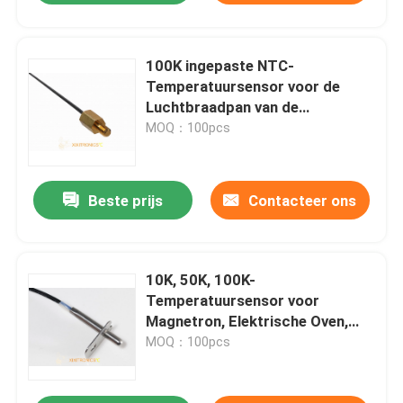
100K ingepaste NTC-
Temperatuursensor voor de
Luchtbraadpan van de
Koffiemachine en Bakseloven
MOQ：100pcs
Beste prijs
Contacteer ons
10K, 50K, 100K-
Temperatuursensor voor
Magnetron, Elektrische Oven,
Luchtbraadpan, Elektrische
MOQ：100pcs
Gebakken Plaat mft-F Reeks