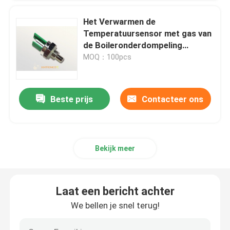
Het Verwarmen de
Temperatuursensor met gas van
de Boileronderdompeling
Gemakkelijk om MFL-Reeks te
MOQ：100pcs
installeren
Beste prijs
Contacteer ons
Bekijk meer
Laat een bericht achter
We bellen je snel terug!