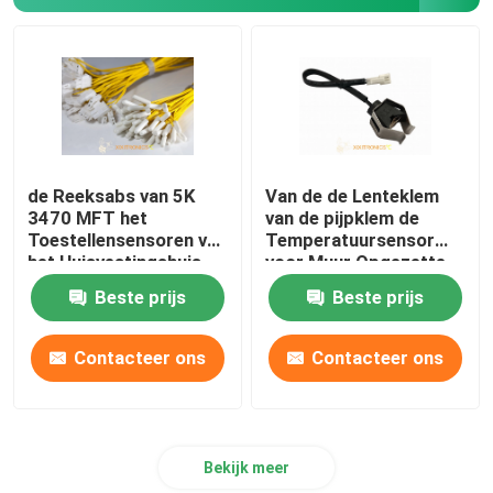
de Reeksabs van 5K
Van de de Lenteklem
3470 MFT het
van de pijpklem de
Toestellensensoren van
Temperatuursensor
het Huisvestingshuis
voor Muur Opgezette
voor de
het Verwarmen van
Beste prijs
Beste prijs
Tankdiepvriezer van
Ovenbolier Reeks mfp-
het Ijskastijs
c Met gas
Contacteer ons
Contacteer ons
Bekijk meer