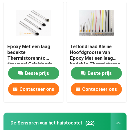
Epoxy Met een laag
Teflondraad Kleine
bedekte
Hoofdgrootte van
Thermistorenntc
Epoxy Met een laag
thermaal Geleidende
bedekte Thermistoren
MF5A-2/3 Reeks
mf5a-5 de Thermistor
Beste prijs
Beste prijs
van het Reeks10k Ohm
NTC
Contacteer ons
Contacteer ons
De Sensoren van het huistoestel
(22)