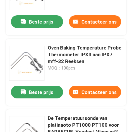
Producten
Beste prijs
Contacteer ons
NTC-Temperatuursensor
Oven Baking Temperature Probe
Medische Temperatuursondes
Thermometer IPX3 aan IPX7
mff-32 Reeksen
MOQ：100pcs
Automobieltemperatuursensor
Glasntc Thermistor
Beste prijs
Contacteer ons
Epoxy Met een laag bedekte Thermistoren
De Temperatuursonde van
platinaoto PT1000 PT100 voor
De Sensoren van het huistoestel
BARBECUE, Voedsel, Vlees mff-