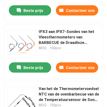
Beste prijs
Contacteer ons
IPX3 aan IPX7-Sondes van het
Vleesthermometers van
BARBECUE de Draadloze
Bluetooth mff-3405 Reeksen
MOQ：100pcs
Beste prijs
Contacteer ons
Thuis
Van het de Thermometervoedsel
Over ons
NTC van de ovenbarbecue van de
de Temperatuursensor de Sonde
IPX6 IPX7 mff-3601 Reeksen
Contacten
MOQ：100pcs