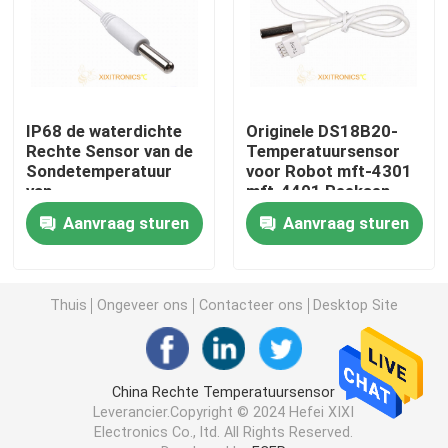
De Sonde van de voedseltemperatuur
De Temperatuursensoren van platinaoto
IP68 de waterdichte
Originele DS18B20-
Rechte Sensor van de
Temperatuursensor
Sondetemperatuur
voor Robot mft-4301
Waterdichte Temperatuursensoren
van
mft-4401 Reeksen
Thermohygrometer-
Aanvraag sturen
Aanvraag sturen
Vissentank mft-04
Verdun Filmntc Thermistor
Reeksen
De rechte Sensor van de Sondetemperatuur
Thuis
Ongeveer ons
Contacteer ons
Desktop Site
De Sensor van de kogeltemperatuur
China Rechte Temperatuursensor
Leverancier.Copyright © 2024 Hefei XIXI
De oppervlakte zet Temperatuursensor op
Electronics Co., ltd. All Rights Reserved.