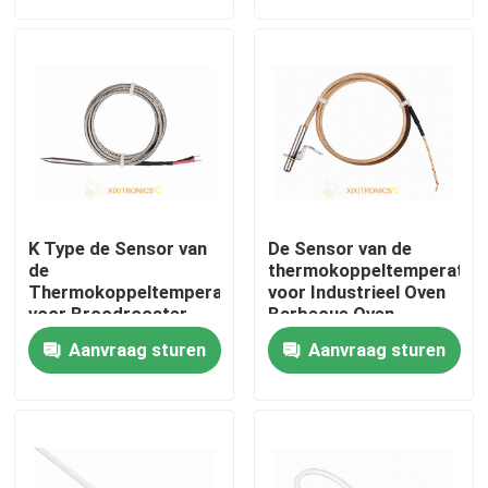
03 Reeksen
Producten
NTC-Temperatuursensor
Medische Temperatuursondes
K Type de Sensor van
De Sensor van de
Automobieltemperatuursensor
de
thermokoppeltemperatuu
Thermokoppeltemperatuur
voor Industrieel Oven
voor Broodrooster
Barbecue Oven
mft-4701 Reeksen
Electric Oven
Glasntc Thermistor
Aanvraag sturen
Aanvraag sturen
Epoxy Met een laag bedekte Thermistoren
De Sensoren van het huistoestel