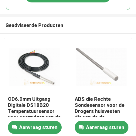
Geadviseerde Producten
Thuis
OD6.0mm Uitgang
ABS die Rechte
Digitale DS18B20
Sondesensor voor de
Temperatuursensor
Drogers huisvesten
Over ons
voor voertuigen van de
die van de de
MFT-4401-serie
Afwasmachineswasmachi
Aanvraag sturen
Aanvraag sturen
van Ijskastdehumidifie
Contacten
Vloer verwarmen mft-