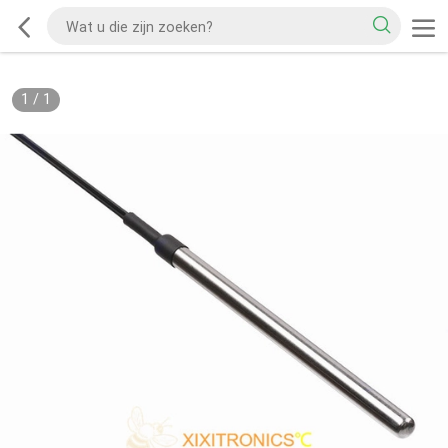
1
/
1