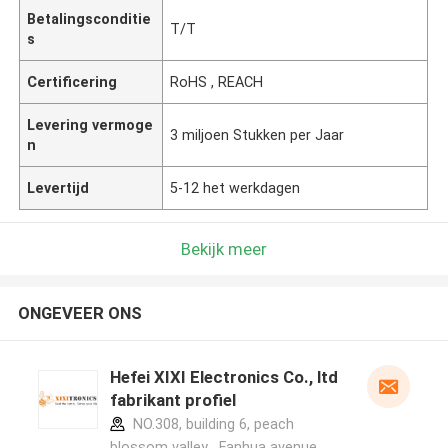
Betalingsconditie
T/T
s
Certificering
RoHS , REACH
Levering vermoge
3 miljoen Stukken per Jaar
n
Levertijd
5-12 het werkdagen
Bekijk meer
ONGEVEER ONS
Hefei XIXI Electronics Co., ltd
fabrikant profiel
NO.308, building 6, peach
blossom valley , Fanhua avenue