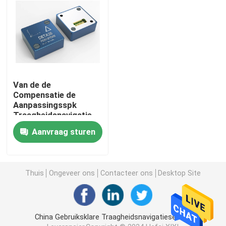
Producten
NTC-Temperatuursensor
Van de de
Medische Temperatuursondes
Compensatie de
Aanpassingsspk
Traagheidsnavigatie
Automobieltemperatuursensor
van de kegelrij Sensor
Aanvraag sturen
DETA de
Gyroscooptechnologie
van de 30 Reeksen
Glasntc Thermistor
Overtollige Rubriek
Thuis
Ongeveer ons
Contacteer ons
Desktop Site
Epoxy Met een laag bedekte Thermistoren
China Gebruiksklare Traagheidsnavigatiesensor
De Sensoren van het huistoestel