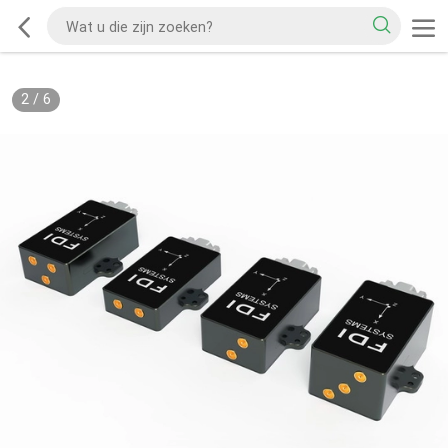
2
/
6