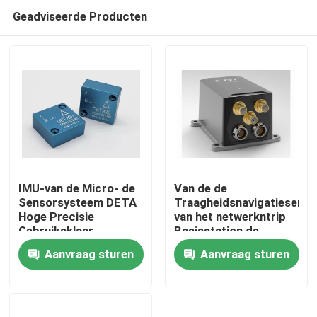
Geadviseerde Producten
IMU-van de Micro- de
Van de de
Sensorsysteem DETA
Traagheidsnavigatiesenso
Hoge Precisie
van het netwerkntrip
Thuis
Gebruiksklaar
Basisstation de
Traagheidsnavigatie
Gegevens van de
Aanvraag sturen
Aanvraag sturen
20 Reeksen
Steunchihiro location
Over ons
obtain differential
correction
Contacten