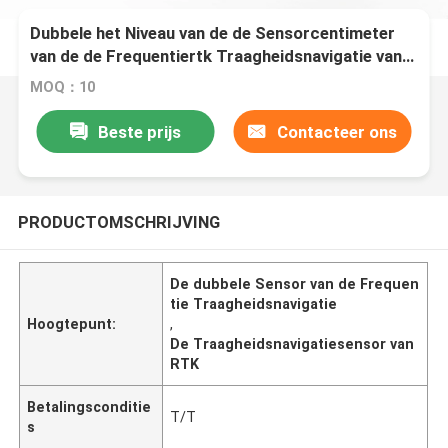
Dubbele het Niveau van de de Sensorcentimeter
van de de Frequentiertk Traagheidsnavigatie van
IMU het Plaatsen dubbel-
MOQ：10
Antennerichtingsbepaling
Beste prijs
Contacteer ons
PRODUCTOMSCHRIJVING
De dubbele Sensor van de Frequen
tie Traagheidsnavigatie
Hoogtepunt:
,
De Traagheidsnavigatiesensor van
RTK
Betalingsconditie
T/T
s